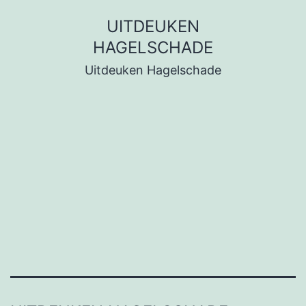
Ga
UITDEUKEN
naar
HAGELSCHADE
de
Uitdeuken Hagelschade
inhoud